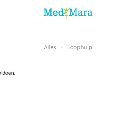
Alles
Loophulp
⁄
oldoen.