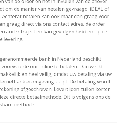
n van de order en het in invullen van de aflever
t om de manier van betalen gevraagd, iDEAL of
d. Achteraf betalen kan ook maar dan graag voor
en graag direct via ons contact adres, de order
een ander traject en kan gevolgen hebben op de
e levering.
e gerenommeerde bank in Nederland beschikt
e voorwaarde om online te betalen. Dan werkt
akkelijk en heel veilig, omdat uw betaling via uw
ternetbankieromgeving loopt. De betaling wordt
rekening afgeschreven. Levertijden zullen korter
eze directe betaalmethode. Dit is volgens ons de
wbare methode.