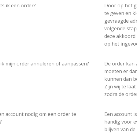
ts ik een order?
Door op het g
te geven en ki
gevraagde adr
volgende stap
deze akkoord 
op het ingevo
ik mijn order annuleren of aanpassen?
De order kan 
moeten er dan 
kunnen dan be
Zijn wij te la
zodra de order
en account nodig om een order te
Een account is
?
handig voor ev
blijven van d