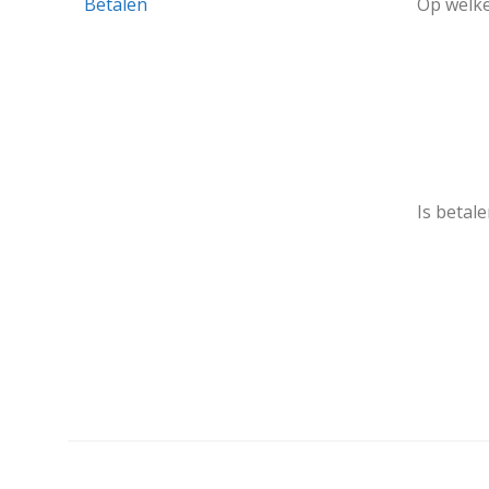
Betalen
Op welke
Is betale