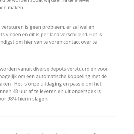
eld te worden zodat wij daarna de aflever
nen maken.
 versturen is geen probleem, er zal wel en
s vinden en dit is per land verschillend. Het is
andigst om hier van te voren contact over te
worden vanuit diverse depots verstuurd en voor
mogelijk om een automatische koppeling met de
ken. Het is onze uitdaging en passie om het
innen 48 uur af te leveren en uit onderzoek is
voor 98% hierin slagen.