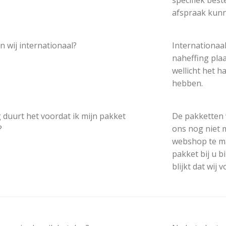
specifiek best
afspraak kun
n wij internationaal?
Internationaal
naheffing plaat
wellicht het h
hebben.
 duurt het voordat ik mijn pakket
De pakketten 
?
ons nog niet 
webshop te ma
pakket bij u b
blijkt dat wij 