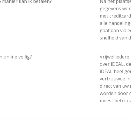
 manier kan ik betalen?
Na het plaatse
gegevens word
met creditcar
alle handeling
gaat dan via 
snelheid van d
n online veilig?
Vrijwel ieder
over iDEAL, d
iDEAL heel gem
vertrouwde in
direct van uw 
worden door d
meest betrou