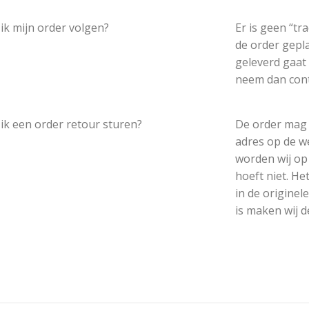
ik mijn order volgen?
Er is geen “tr
de order gepla
geleverd gaat
neem dan cont
ik een order retour sturen?
De order mag 
adres op de w
worden wij op
hoeft niet. He
in de originel
is maken wij d