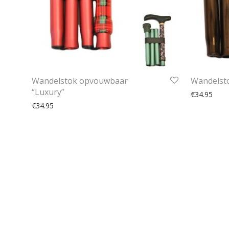
Wandelstok opvouwbaar
Wandelsto
“Luxury”
€
34.95
€
34.95